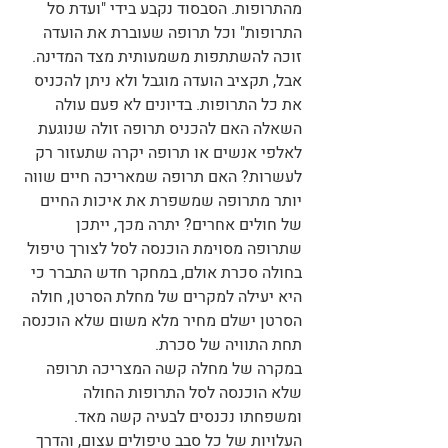
מהתרופות. הסבסוד נקבע בידי "ועדת סל 
התרופות" וכל תרופה שעוברת את הועדה 
זוכה להשתתפות משמעותית מצד המדינה. 
אבל, תקציב הועדה מוגבל ולא ניתן להכניס 
את כל התרופות. בדיונים לא פעם עולה 
השאלה האם להכניס תרופה זולה שנוגעת 
לאלפי אנשים או תרופה יקרה שתעזור רק 
לעשרות? האם תרופה שמאריכה חיים שווה 
יותר מתרופה שמשפרת את איכות החיים 
של חולים אחרים? יתרה מכך, ייתכן 
שתרופה מסוימת הוכנסה לסל לצורך טיפול 
בחולה סכרת אולם, במחקר חדש התברר כי 
היא יעילה למקרים של מחלת הסרטן, חולה 
הסרטן ישלם מחיר מלא משום שלא הוכנסה 
תחת התוויה של סכרת. 
במקרה של מחלה קשה המצריכה תרופה 
שלא הוכנסה לסל התרופות החולה 
ומשפחתו נכנסים לבעיה קשה מאד. 
העלויות של כל סבב טיפולים עצום, והדרך 